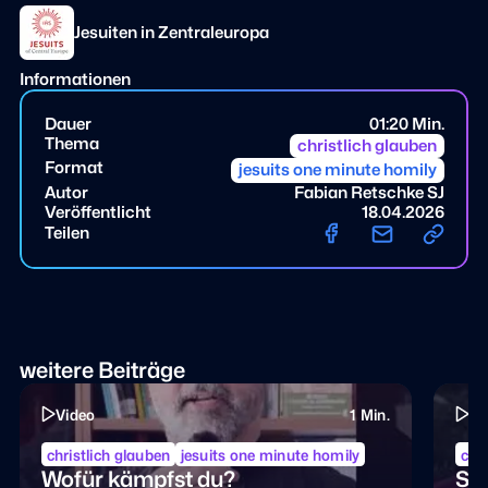
Jesuiten in Zentraleuropa
Informationen
Dauer
01:20 Min.
Thema
christlich glauben
Format
jesuits one minute homily
Autor
Fabian Retschke SJ
Veröffentlicht
18.04.2026
Teilen
weitere Beiträge
Video
1 Min.
Vi
christlich glauben
jesuits one minute homily
chri
Wofür kämpfst du?
Sch