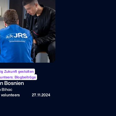
ig Zukunft gestalten
olunteers: Blogbeiträge
 in Bosnien
n Bihac
t volunteers
27.11.2024