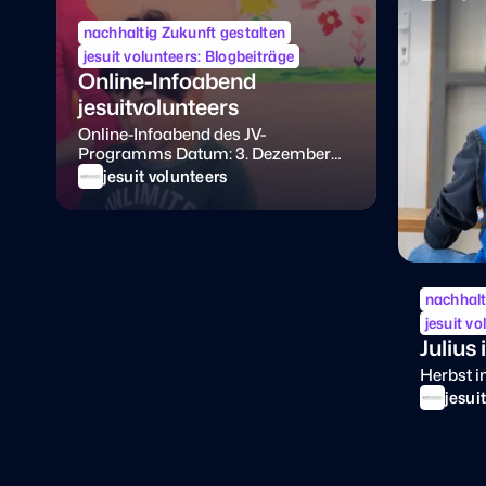
nachhaltig Zukunft gestalten
jesuit volunteers: Blogbeiträge
Online-Infoabend
jesuitvolunteers
Online-Infoabend des JV-
Programms Datum: 3. Dezember
2024 um 19:00 Uhr Via: Zoom
jesuit volunteers
Anmeldung unter:
jesuitvolunteers@jesuitenweltweit.de
nachhalt
jesuit v
Julius
Herbst i
jesui