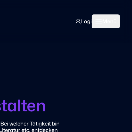
Login
Menü
Login
Open mai
talten
ei welcher Tätigkeit bin
 Literatur etc. entdecken