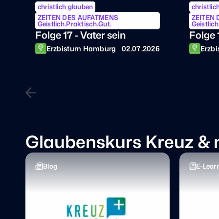
ZEITEN DES AUFATMENS
ZEITEN
Geistlich.Praktisch.Gut.
Geistlic
Folge 17 - Vater sein
Folge 
Erzbistum Hamburg
02.07.2026
Erzb
Glaubenskurs Kreuz &
Blog
E-Lear