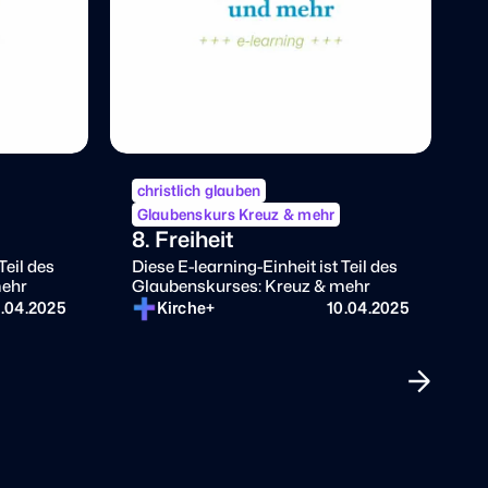
christlich glauben
c
Glaubenskurs Kreuz & mehr
G
8. Freiheit
7
V
Teil des
Diese E-learning-Einheit ist Teil des
mehr
Glaubenskurses: Kreuz & mehr
D
0.04.2025
Kirche+
10.04.2025
G