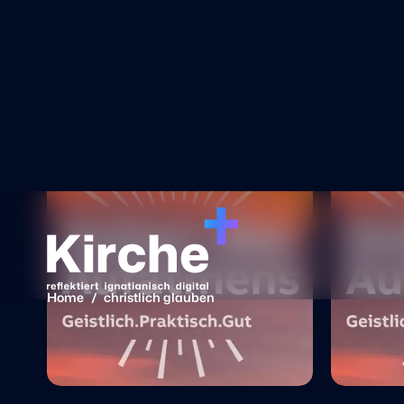
ch H
kirchlic
Einricht
Testzug
ZEITEN DES AUFATMENS 
Podcast
41 Min.
Podcas
christlich glauben
christli