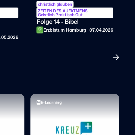
ZEITEN DES AUFATMENS
Geistlich.Praktisch.Gut.
G
Folge 14 - Bibel
E
D
Erzbistum Hamburg
07.04.2026
n
.05.2026
E-Learning