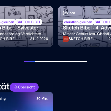
Video
ch glauben
SKETCH BIBEL
christlich glauben
SKETCH B
 Bibel - Sylvester
Sketch Bibel - 4. Adv
nnesprolog: Verdichtete
Mit der Geburt Jesu Christi 
e des Weihnachts-
so: Seine Mutter Maria war 
CH BIBEL
31.12.2026
SKETCH BIBEL
2
ses!
verlobt. Sie hatten noch nich
miteinander geschlafen, da s
sich heraus, dass Maria sc
war durch das Wirken des H
Geistes.
tät
Übersicht
ning
30 Min.