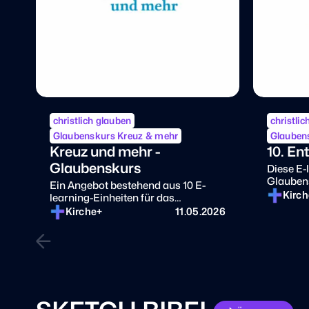
christlich glauben
christli
Glaubenskurs Kreuz & mehr
Glauben
Kreuz und mehr -
10. En
Glaubenskurs
Diese E-l
Glauben
Ein Angebot bestehend aus 10 E-
Kirc
learning-Einheiten für das
Selbststudium und Online-Abenden
Kirche+
11.05.2026
zum Austausch mit anderen
SKETCH BIBEL
Übersicht