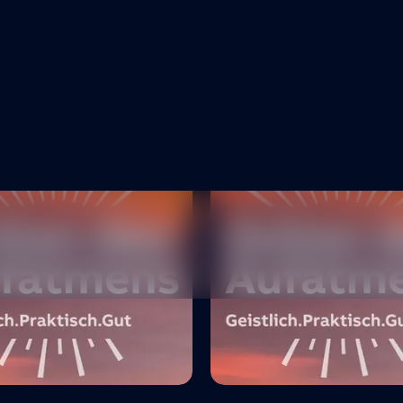
aus
hen und ordensgetragenen
ungen - E-learningeinheit -
ang
Geistlich.Praktisch.Gut.
t
38 Min.
Podcast
ch glauben
christlich glauben