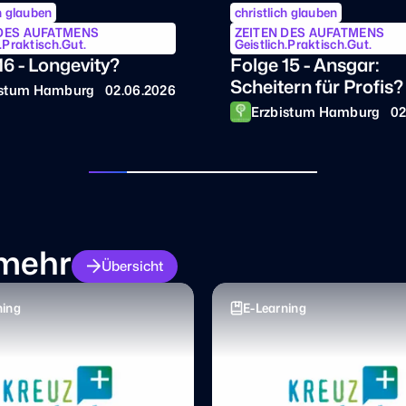
 DES AUFATMENS
ZEITEN DES AUFATMENS
h.Praktisch.Gut.
Geistlich.Praktisch.Gut.
16 - Longevity?
Folge 15 - Ansgar:
Scheitern für Profis?
istum Hamburg
02.06.2026
Erzbistum Hamburg
02
 mehr
Übersicht
ning
E-Learning