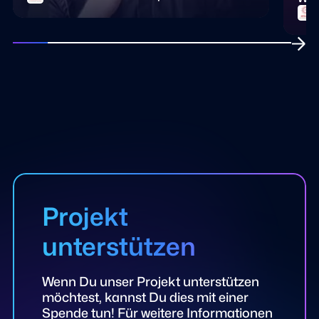
Wofür setze ich eigentlich meine Kraft ein –
das 
J
und wie? Eine Frage, die auch wir uns stellen
Gött
sollten, findet Patrick Zoll SJ. Denn sie hilft
Mitm
uns, dem eigenen Lebenssinn auf die Spur zu
Uns
kommen. Mt 14, 13–21
Auße
Wert
das 
sehe
Projekt
unterstützen
Wenn Du unser Projekt unterstützen
möchtest, kannst Du dies mit einer
Spende tun! Für weitere Informationen