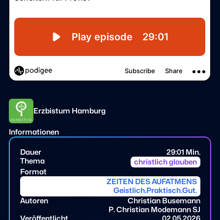
Erzbistum Hamburg
Informationen
Dauer
29:01 Min.
Thema
christlich glauben
Format
ZEITEN DES AUFATMENS
Geistlich.Praktisch.Gut.
Autoren
Christian Busemann
P. Christian Modemann SJ
Veröffentlicht
02.05.2026