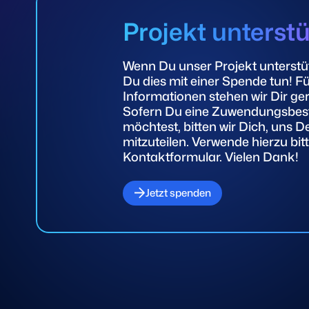
beim Lesen dieser Fragen ins
beim Les
Grübeln gekommen sind und nach
Grübeln
Projekt unterst
Antworten suchen, sind Sie zur
Antworte
Philosophin oder zum religiösen
Philosop
Denker geworden!
Denker 
Wenn Du unser Projekt unterstü
Du dies mit einer Spende tun! Fü
Informationen stehen wir Dir ge
Sofern Du eine Zuwendungsbest
möchtest, bitten wir Dich, uns D
mitzuteilen. Verwende hierzu bit
Kontaktformular. Vielen Dank!
Jetzt spenden