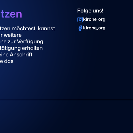
en dieser Fragen ins
 gekommen sind und nach
ützen
Folge uns!
n suchen, sind Sie zur
kirche_org
hin oder zum religiösen
geworden!
tzen möchtest, kannst
kirche_org
r weitere
rne zur Verfügung.
ätigung erhalten
eine Anschrift
te das