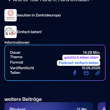
Jesuiten in Zentraleuropa
Einfach beten!
Informationen
Dauer
14:28 Min.
Thema
geistlich leben üben
Format
Podcast: einfach beten
Veröffentlicht
10.05.2026
Teilen
weitere Beiträge
Podcast
13 Min.
Po