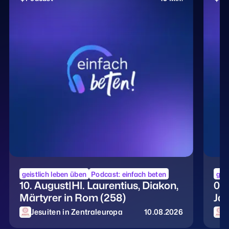
geistlich leben üben
Podcast: einfach beten
geis
10. August|Hl. Laurentius, Diakon,
09.
Märtyrer in Rom (258)
Jah
Jesuiten in Zentraleuropa
10.08.2026
J