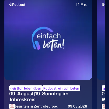
Podcast
14 Min.
Po
geistlich leben üben
Podcast: einfach beten
geis
09. August|19. Sonntag im
08.
Jahreskreis
Wo
Jesuiten in Zentraleuropa
09.08.2026
J