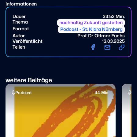
Informationen
Dauer
33:52 Min.
Thema
nachhaltig Zukunft gestalten
Format
Podcast - St. Klara Nürnberg
Autor
Prof. Dr. Ottmar Fuchs
Veröffentlicht
13.03.2025
Teilen
weitere Beiträge
Podcast
44 Min.
Po