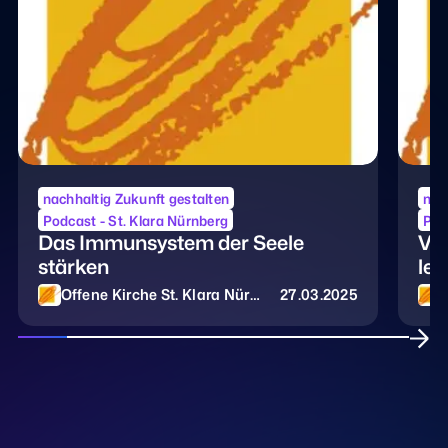
nachhaltig Zukunft gestalten
nac
Podcast - St. Klara Nürnberg
Pod
Das Immunsystem der Seele
Von
stärken
le
Offene Kirche St. Klara Nürn
27.03.2025
O
berg