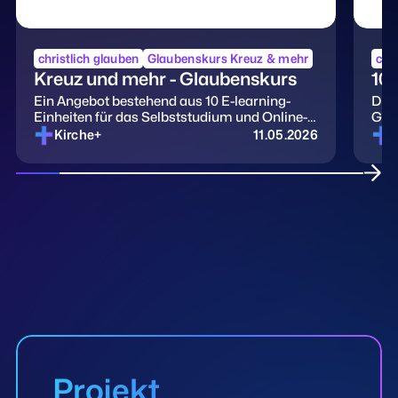
christlich glauben
Glaubenskurs Kreuz & mehr
chri
Kreuz und mehr - Glaubenskurs
10.
Ein Angebot bestehend aus 10 E-learning-
Dies
Einheiten für das Selbststudium und Online-
Gla
Abenden zum Austausch mit anderen
Kirche+
11.05.2026
Projekt