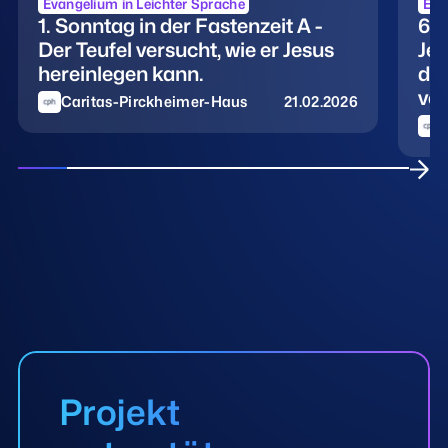
Evangelium in Leichter Sprache
Eva
1. Sonntag in der Fastenzeit A -
6. 
Der Teufel versucht, wie er Jesus
Jes
hereinlegen kann.
di
ver
Caritas-Pirckheimer-Haus
21.02.2026
Projekt